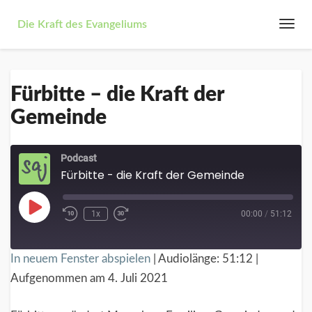
Die Kraft des Evangeliums
Togg
Navi
Fürbitte
Fürbitte – die Kraft der
–
die
Gemeinde
Kraft
der
Gemeinde
Podcast
Fürbitte - die Kraft der Gemeinde
Play
1x
00:00
/
51:12
Episode
In neuem Fenster abspielen
|
Audiolänge: 51:12
|
Aufgenommen am 4. Juli 2021