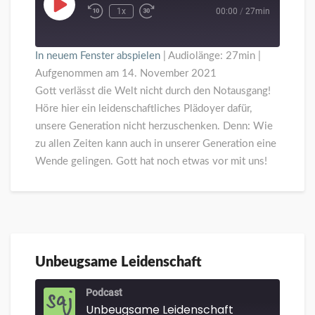
vorbei
Play
1x
00:00
/
27min
Episode
In neuem Fenster abspielen
|
Audiolänge: 27min
|
Aufgenommen am 14. November 2021
Gott verlässt die Welt nicht durch den Notausgang!
Höre hier ein leidenschaftliches Plädoyer dafür,
unsere Generation nicht herzuschenken. Denn: Wie
zu allen Zeiten kann auch in unserer Generation eine
Wende gelingen. Gott hat noch etwas vor mit uns!
Unbeugsame Leidenschaft
Unbeugsame
Leidenschaft
Podcast
Unbeugsame Leidenschaft