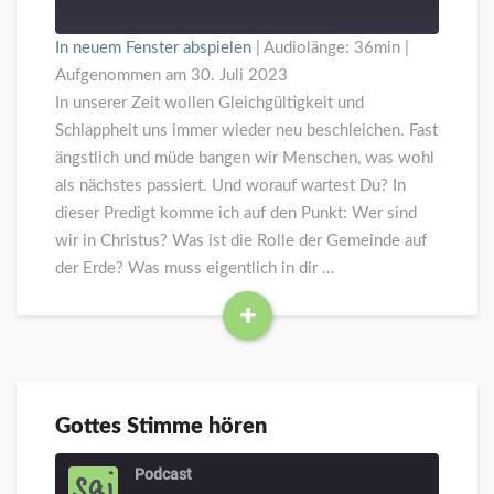
In neuem Fenster abspielen
|
Audiolänge: 36min
|
Aufgenommen am 30. Juli 2023
In unserer Zeit wollen Gleichgültigkeit und
Schlappheit uns immer wieder neu beschleichen. Fast
ängstlich und müde bangen wir Menschen, was wohl
als nächstes passiert. Und worauf wartest Du? In
dieser Predigt komme ich auf den Punkt: Wer sind
wir in Christus? Was ist die Rolle der Gemeinde auf
der Erde? Was muss eigentlich in dir …
+
Read
More
Gottes Stimme hören
Gottes
Stimme
hören
Podcast