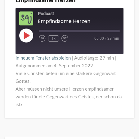
Empfindsame Herzen
Empfindsame
Herzen
Podcast
Empfindsame Herzen
Play
1x
00:00
/
29 min
Episode
In neuem Fenster abspielen
|
Audiolänge: 29 min
|
Aufgenommen am 4. September 2022
Viele Christen beten um eine stärkere Gegenwart
Gottes.
Aber müssen nicht unsere Herzen empfindsamer
werden für die Gegenwart des Geistes, der schon da
ist?