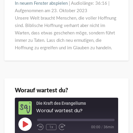
In neuem Fenster abspielen
|
Audiolänge: 36:16
|
Aufgenommen am 23. Oktober 2023
Unsere Welt braucht Menschen, die voller Hoffnung
sind. Biblische Hoffnung verharrt aber nicht im
Warten, dass etwas geschehen möge, sondern führt
immer zu Taten. Lass dich neu ermutigen, die
Hoffnung zu ergreifen und im Glauben zu handeln.
Worauf wartest du?
Worauf
wartest
du?
Die Kraft des Evangeliums
Worauf wartest du?
Play
1x
00:00
/
36min
Episode