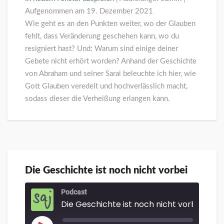
Aufgenommen am 19. Dezember 2021
Wie geht es an den Punkten weiter, wo der Glauben
fehlt, dass Veränderung geschehen kann, wo du
resigniert hast? Und: Warum sind einige deiner
Gebete nicht erhört worden? Anhand der Geschichte
von Abraham und seiner Sarai beleuchte ich hier, wie
Gott Glauben veredelt und hochverlässlich macht,
sodass dieser die Verheißung erlangen kann.
Die Geschichte ist noch nicht vorbei
Die
Geschichte
ist
Podcast
Die Geschichte ist noch nicht vorbei
noch
nicht