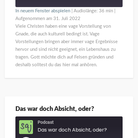
In neuem Fenster abspielen
|
Audiolänge: 36 min
|
Aufgenommen am 31. Juli 2022
Viele Christen haben eine vage Vorstellung von
Gnade, die auch kulturell bedingt ist. Vage
Vorstellungen bringen aber immer vage Ergebnisse
hervor und sind nicht geeignet, ein Lebenshaus zu
tragen. Gott möchte dich auf Felsen gründen und
deshalb solltest du das hier mal anhören.
Das war doch Absicht, oder?
Das
war
doch
Podcast
Das war doch Absicht, oder?
Absicht,
oder?