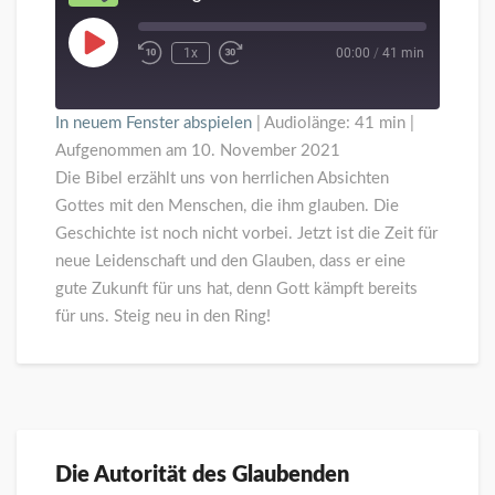
Play
1x
00:00
/
41 min
Episode
In neuem Fenster abspielen
|
Audiolänge: 41 min
|
Aufgenommen am 10. November 2021
Die Bibel erzählt uns von herrlichen Absichten
Gottes mit den Menschen, die ihm glauben. Die
Geschichte ist noch nicht vorbei. Jetzt ist die Zeit für
neue Leidenschaft und den Glauben, dass er eine
gute Zukunft für uns hat, denn Gott kämpft bereits
für uns. Steig neu in den Ring!
Die Autorität des Glaubenden
Die