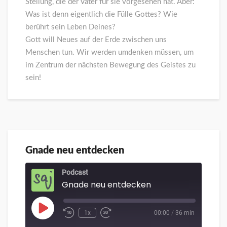
Stellung, die der Vater für sie vorgesehen hat. Aber:
Was ist denn eigentlich die Fülle Gottes? Wie
berührt sein Leben Deines?
Gott will Neues auf der Erde zwischen uns
Menschen tun. Wir werden umdenken müssen, um
im Zentrum der nächsten Bewegung des Geistes zu
sein!
Gnade neu entdecken
Gnade
neu
entdecken
Podcast
Gnade neu entdecken
Play
1x
00:00
/
36 min
Episode